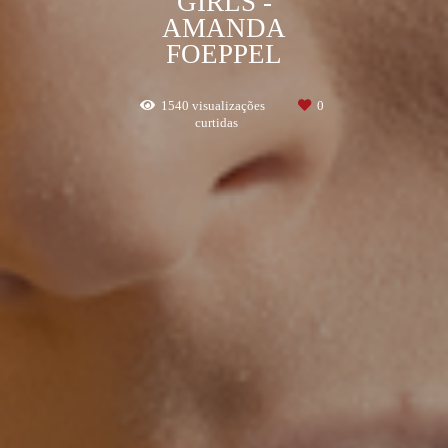
GIRLS -
AMANDA
FOEPPEL
1540
visualizações
0
curtidas