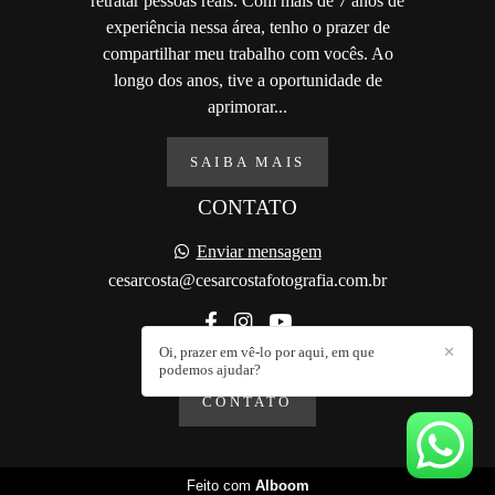
retratar pessoas reais. Com mais de 7 anos de
experiência nessa área, tenho o prazer de
compartilhar meu trabalho com vocês. Ao
longo dos anos, tive a oportunidade de
aprimorar...
SAIBA MAIS
CONTATO
Enviar mensagem
cesarcosta@cesarcostafotografia.com.br
Oi, prazer em vê-lo por aqui, em que
✕
podemos ajudar?
CONTATO
Feito com
Alboom