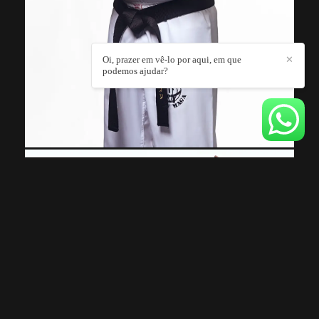
Oi, prazer em vê-lo por aqui, em que
✕
podemos ajudar?