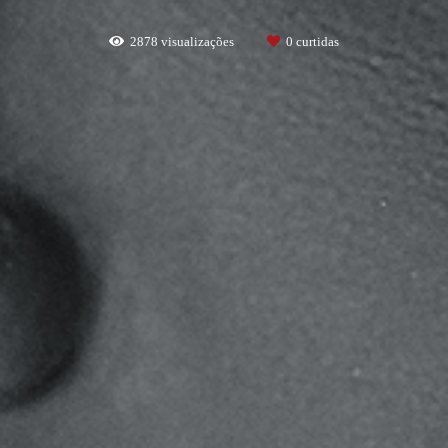
2878
visualizações
0
curtidas