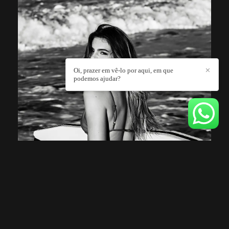
Oi, prazer em vê-lo por aqui, em que
✕
podemos ajudar?