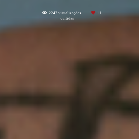
2242
visualizações
11
curtidas