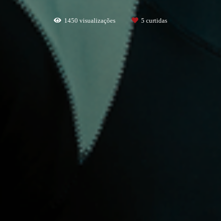
1450
visualizações
5
curtidas