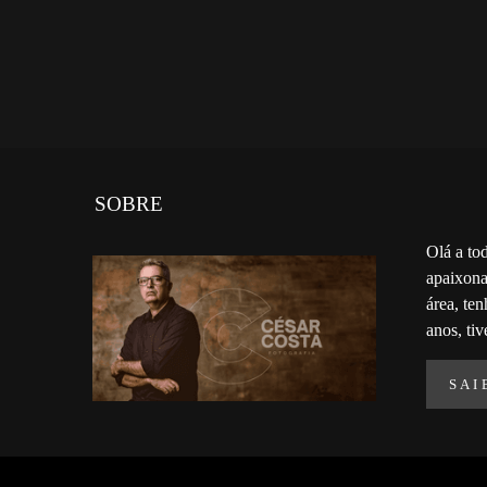
SOBRE
Olá a to
apaixona
área, te
anos, tiv
SAI