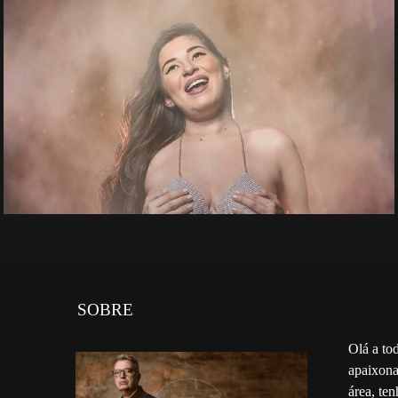
SOBRE
Olá a to
apaixona
área, te